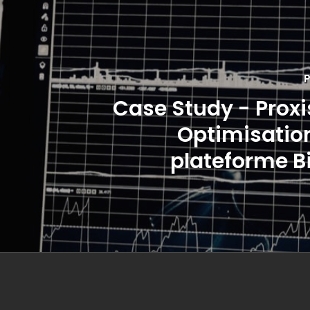
P
Case Study - Proxi
Optimisatio
plateforme B