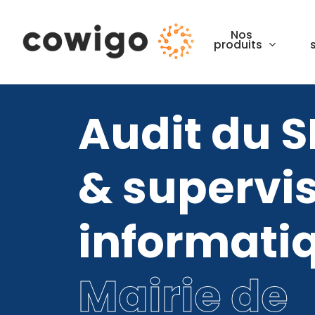
Skip
to
Nos
produits
main
content
Audit du S
& supervi
informati
Mairie de