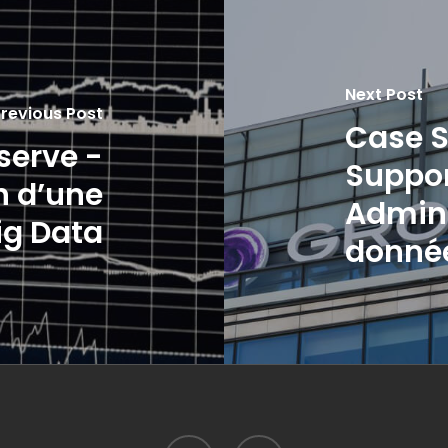
Next Post
revious Post
Case S
serve -
Suppor
n d’une
Admini
ig Data
donnée
twitter
facebook