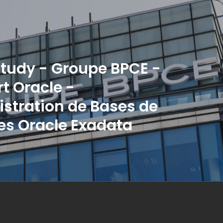
tudy - Groupe BPCE -
t Oracle -
stration de Bases de
s Oracle Exadata